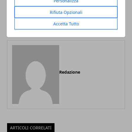
Personalizza
Articolo Precedente
Articolo Successivo
Rifiuta Opzionali
Pronto soccorso per denti:
Sintomi della menopausa:
tutto ciò che c'è da sapere
come accorgersi di averla
Accetta Tutto
sulle emergenze
Redazione
ARTICOLI CORRELATI