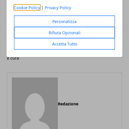
Cookie Policy
|
Privacy Policy
Facebook
Twitter
Whatsapp
Personalizza
Rifiuta Opzionali
Accetta Tutto
Articolo Precedente
Articolo Successivo
La Sciatica: cause, sintomi
La Sinusite
e cura
Redazione