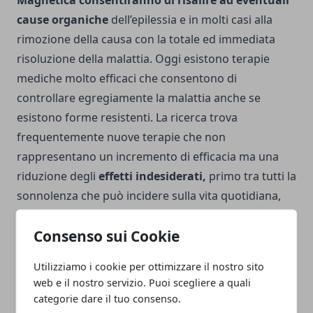
Magnetica consentiranno di risalire ad eventuali
cause organiche
dell’epilessia e in molti casi alla
rimozione della causa con la totale ed immediata
risoluzione della malattia. Oggi esistono terapie
mediche molto efficaci che consentono di
controllare egregiamente la malattia anche se
esistono forme resistenti. La ricerca trova
frequentemente nuove terapie che non
rappresentano un incremento di efficacia ma una
riduzione degli
effetti indesiderati,
primo tra tutti la
sonnolenza che può incidere sulla vita quotidiana,
sul rendimento scolastico dei bambini e lavorativa
Consenso sui Cookie
negli adulti, in particolare nei lavori in cui si
presupponga la conduzione di macchinari.
Utilizziamo i cookie per ottimizzare il nostro sito
web e il nostro servizio. Puoi scegliere a quali
categorie dare il tuo consenso.