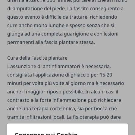
una malattia che può, infine, portare anche al rischio
di amputazione del piede. La fascite conseguente a
questo evento è difficile da trattare, richiedendo
cure anche molto lunghe e spesso senza che si
giunga ad una completa guarigione e con lesioni
permanenti alla fascia plantare stessa.
Cura della Fascite plantare
L'assunzione di antinfiammatori è necessaria.
consigliata l'applicazione di ghiaccio per 15-20
minuti per volta più volte al giorno ma è necessario
anche il maggior riposo possibile. In alcuni casi il
contrasto alla forte infiammazione può richiedere
anche una terapia cortisonica, sia per bocca che
tramite infiltrazioni locali. La fisioterapia può dare
benefici e consiste soprattutto in esercizi tendenti
all'allungamento della fascia. Sono stati riscontrati
Consenso sui Cookie